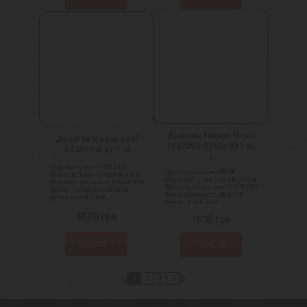
Докатка Nissan Micra
Докатка Nissan Leaf
III (2003-2010)-R15 б/
II (2017-н.в)-R18
у
розболтування:
5X114,3
розболтування:
4X100
центральний отвір:
66,1mm
центральний отвір:
60,1mm
розмір покришки:
125/70 R18
розмір покришки:
125/70 R15
max швидкість:
80 km/h
max швидкість:
80 km/h
max тиск:
4.2 bar
max тиск:
4.2 bar
5500
грн
1000
грн
У КОШИК
У КОШИК
«
»
1
2
3
4