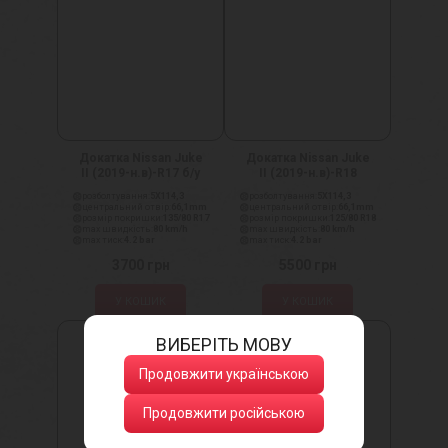
Докатка Nissan Juke
Докатка Nissan Juke
II (2019-н.в)-R17 б/у
II (2019-н.в)-R18
розболтування:
5X114,3
розболтування:
5X114,3
центральний отвір:
66,1mm
центральний отвір:
66,1mm
розмір покришки:
135/80 R17
розмір покришки:
125/80 R18
max швидкість:
80 km/h
max швидкість:
80 km/h
max тиск:
4.2 bar
max тиск:
4.2 bar
3700
грн
5500
грн
У КОШИК
У КОШИК
ВИБЕРІТЬ МОВУ
Продовжити українською
Продовжити російською