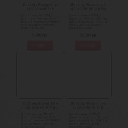
Докатка Nissan Ariya
Докатка Nissan Juke
I (2022-н.в)-R19
I (2010-2019)-R16 б/у
розболтування:
5x114,3
розболтування:
5X114,3
центральний отвір:
66,1mm
центральний отвір:
66,1mm
розмір покришки:
155/80 R19
розмір покришки:
135/90 R16
max швидкість:
80 km/h
max швидкість:
80 km/h
max тиск:
4.2 bar
max тиск:
4.2 bar
9000
грн
3000
грн
У КОШИК
У КОШИК
Докатка Nissan Juke
Докатка Nissan Juke
I (2010-2019)-R17 б/у
I (2010-2019)-R18
розболтування:
5X114,3
розболтування:
5X114,3
центральний отвір:
66,1mm
центральний отвір:
66,1mm
розмір покришки:
135/80 R17
розмір покришки:
125/80 R18
max швидкість:
80 km/h
max швидкість:
80 km/h
max тиск:
4.2 bar
max тиск:
4.2 bar