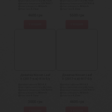
центральний отвір:
66,1mm
центральний отвір:
66,1mm
розмір покришки:
125/70 R17
розмір покришки:
125/70 R18
max швидкість:
80 km/h
max швидкість:
80 km/h
max тиск:
4.2 bar
max тиск:
4.2 bar
4600
грн
5500
грн
У КОШИК
У КОШИК
Докатка Nissan Leaf
Докатка Nissan Leaf
II (2017-н.в)-R16 б/у
II (2017-н.в)-R17 б/у
розболтування:
5X114,3
розболтування:
5X114,3
центральний отвір:
66,1mm
центральний отвір:
66,1mm
розмір покришки:
125/70 R16
розмір покришки:
125/70 R17
max швидкість:
80 km/h
max швидкість:
80 km/h
max тиск:
4.2 bar
max тиск:
4.2 bar
3000
грн
4600
грн
У КОШИК
У КОШИК