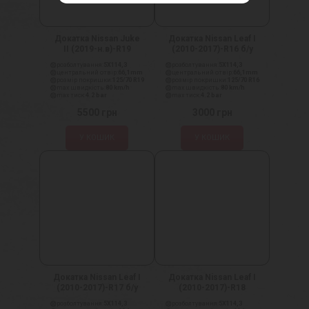
Докатка Nissan Juke
Докатка Nissan Leaf I
II (2019-н.в)-R19
(2010-2017)-R16 б/у
розболтування:
5X114,3
розболтування:
5X114,3
центральний отвір:
66,1mm
центральний отвір:
66,1mm
розмір покришки:
125/70 R19
розмір покришки:
125/70 R16
max швидкість:
80 km/h
max швидкість:
80 km/h
max тиск:
4.2 bar
max тиск:
4.2 bar
5500
грн
3000
грн
У КОШИК
У КОШИК
Докатка Nissan Leaf I
Докатка Nissan Leaf I
(2010-2017)-R17 б/у
(2010-2017)-R18
розболтування:
5X114,3
розболтування:
5X114,3