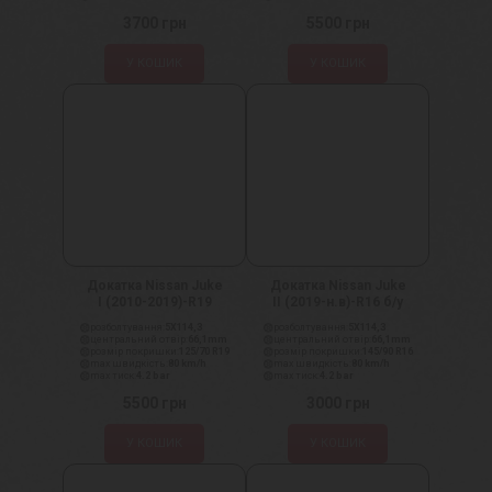
3700
грн
5500
грн
У КОШИК
У КОШИК
Докатка Nissan Juke
Докатка Nissan Juke
I (2010-2019)-R19
II (2019-н.в)-R16 б/у
розболтування:
5X114,3
розболтування:
5X114,3
центральний отвір:
66,1mm
центральний отвір:
66,1mm
розмір покришки:
125/70 R19
розмір покришки:
145/90 R16
max швидкість:
80 km/h
max швидкість:
80 km/h
max тиск:
4.2 bar
max тиск:
4.2 bar
5500
грн
3000
грн
У КОШИК
У КОШИК