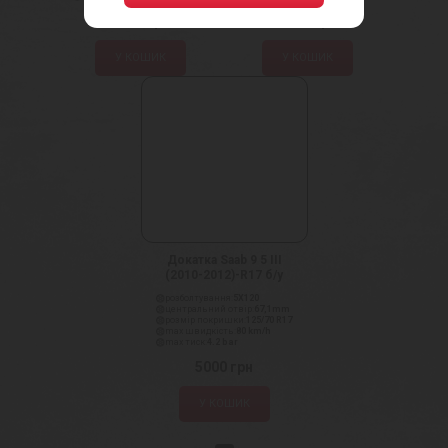
1350
грн
3000
грн
У КОШИК
У КОШИК
Докатка Saab 9 5 III
(2010-2012)-R17 б/у
розболтування:
5X120
центральний отвір:
67,1mm
розмір покришки:
125/70 R17
max швидкість:
80 km/h
max тиск:
4.2 bar
5000
грн
У КОШИК