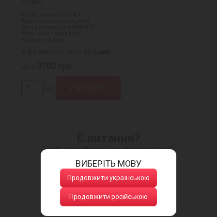
Опис:
розболтування:
5X114,3
центральний отвір:
60,1mm
розмір покришки:
135/80 R17
max швидкість:
80 km/h
max тиск:
4.2 bar
Відправка протягом
24 годин
3700
грн
Ціна:
шт.
Є питання?
Просто заповніть форму і ми вам передзвонимо
ВИБЕРІТЬ МОВУ
Продовжити українською
Продовжити російською
Натискаючи кнопку, ви даєте згоду
на обробку своїх персональних