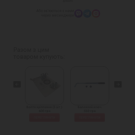
даних
Або зв’яжіться з нами
через месенджери
Разом з цим
товаром купують:
іплення
Болти кріплення (5 шт.)
Балонний ключ
Домкрат на
 грн
600 грн
550 грн
1450
ЛЯНУТИ
ПЕРЕГЛЯНУТИ
ПЕРЕГЛЯНУТИ
ПЕРЕГ