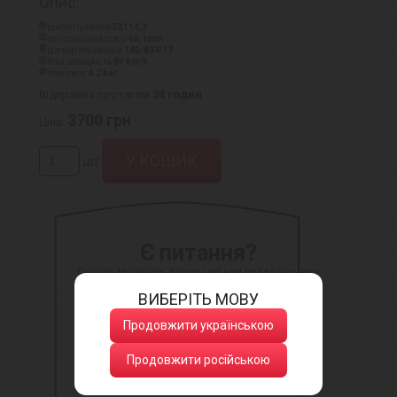
Опис:
розболтування:
5X114,3
центральний отвір:
60,1mm
розмір покришки:
145/80 R17
max швидкість:
80 km/h
max тиск:
4.2 bar
Відправка протягом
24 годин
3700
грн
Ціна:
шт.
Є питання?
Просто заповніть форму і ми вам передзвонимо
ВИБЕРІТЬ МОВУ
Продовжити українською
Продовжити російською
Натискаючи кнопку, ви даєте згоду
на обробку своїх персональних