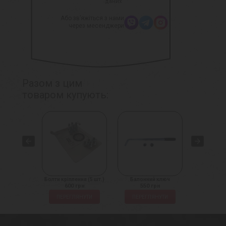
даних
Або зв’яжіться з нами
через месенджери
Разом з цим
товаром купують:
іплення
Болти кріплення (5 шт.)
Балонний ключ
Домкрат на
 грн
600 грн
550 грн
1450
ЛЯНУТИ
ПЕРЕГЛЯНУТИ
ПЕРЕГЛЯНУТИ
ПЕРЕГ