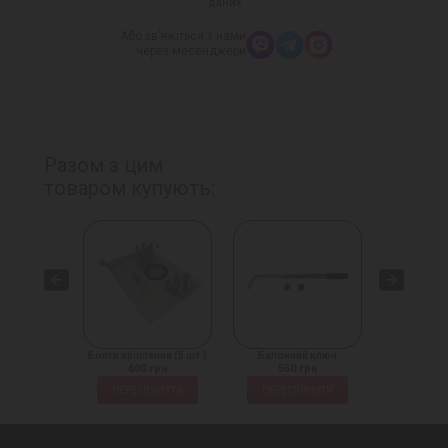
даних
Або зв’яжіться з нами
через месенджери
Разом з цим
товаром купують:
іплення
Болти кріплення (5 шт.)
Балонний ключ
Домкрат на
 грн
600 грн
550 грн
1450
ЛЯНУТИ
ПЕРЕГЛЯНУТИ
ПЕРЕГЛЯНУТИ
ПЕРЕГ