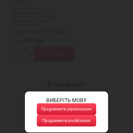
Опис:
розболтування:
5X114,3
центральний отвір:
60,1mm
розмір покришки:
135/90 R17
max швидкість:
80 km/h
max тиск:
4.2 bar
Відправка протягом
24 годин
4950
грн
Ціна:
шт.
Є питання?
Просто заповніть форму і ми вам передзвонимо
ВИБЕРІТЬ МОВУ
Продовжити українською
Продовжити російською
Натискаючи кнопку, ви даєте згоду
на обробку своїх персональних