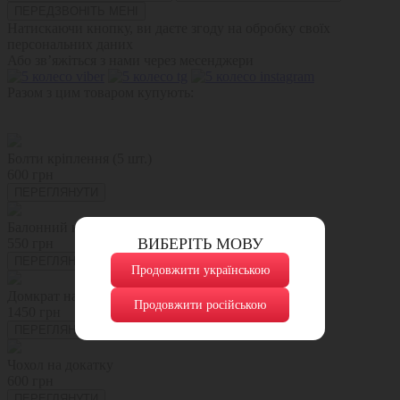
Натискаючи кнопку, ви даєте згоду на обробку своїх
персональних даних
Або зв’яжіться з нами через месенджери
Разом з цим товаром купують:
Болти кріплення (5 шт.)
600 грн
ПЕРЕГЛЯНУТИ
Балонний ключ
ВИБЕРІТЬ МОВУ
550 грн
ПЕРЕГЛЯНУТИ
Продовжити українською
Домкрат на 1,5/2 тони
Продовжити російською
1450 грн
ПЕРЕГЛЯНУТИ
Чохол на докатку
600 грн
ПЕРЕГЛЯНУТИ