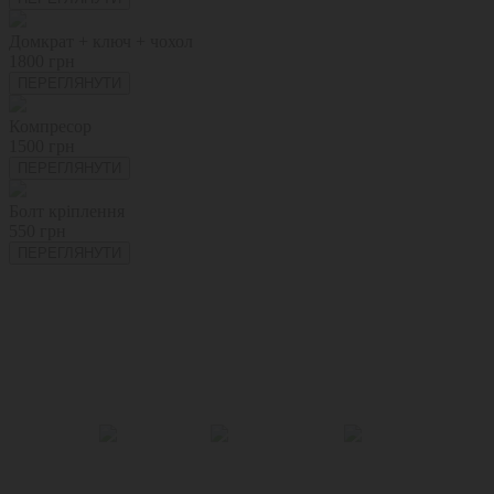
Домкрат + ключ + чохол
1800 грн
ПЕРЕГЛЯНУТИ
Компресор
1500 грн
ПЕРЕГЛЯНУТИ
Болт кріплення
550 грн
ПЕРЕГЛЯНУТИ
+38 (095) 138 05 72
Щодня 09:00 - 21:00 без вихідних
Зв’язатися з
нами
через
месенджери