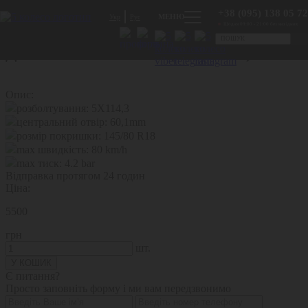
Докатки на авто
+38 (095) 138 05 72
МЕНЮ
Укр
Рус
Lexus RX III (2009-2015)-R18
Щодня 09:00 - 21:00 без вихідних
Докатка Lexus RX III (2009-2015)-R18
Опис:
розболтування:
5X114,3
центральний отвір:
60,1mm
розмір покришки:
145/80 R18
max швидкість:
80 km/h
max тиск:
4.2 bar
Відправка протягом
24 годин
Ціна:
5500
грн
шт.
Є питання?
Просто заповніть форму і ми вам передзвонимо