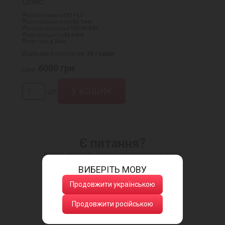
Опис:
розболтування:
5X114,3
центральний отвір:
60,1mm
розмір покришки:
155/90 R20
max швидкість:
80 km/h
max тиск:
4.2 bar
Відправка протягом
24 годин
6000
грн
Ціна:
шт.
Є питання?
Просто заповніть форму і ми вам передзвонимо
ВИБЕРІТЬ МОВУ
Продовжити українською
Продовжити російською
Натискаючи кнопку, ви даєте згоду
на обробку своїх персональних