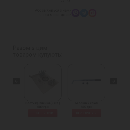
даних
Або зв’яжіться з нами
через месенджери
Разом з цим
товаром купують:
іплення
Болти кріплення (5 шт.)
Балонний ключ
Домкрат на
 грн
600 грн
550 грн
1450
ЛЯНУТИ
ПЕРЕГЛЯНУТИ
ПЕРЕГЛЯНУТИ
ПЕРЕГ