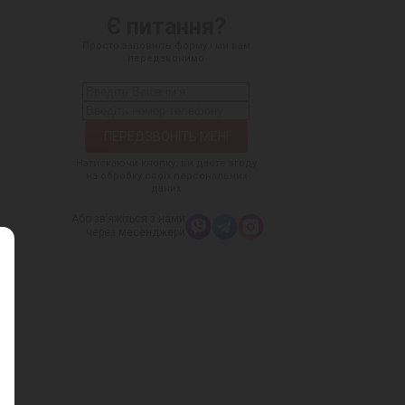
Є питання?
Просто заповніть форму і ми вам
передзвонимо
Натискаючи кнопку, ви даєте згоду
на обробку своїх персональних
даних
Або зв’яжіться з нами
через месенджери