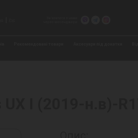
Зв’язатися з нами
кр
Рус
через месенджери
ів
Рекомендовані товари
Аксесуари під докатки
Ві
UX I (2019-н.в)-R1
Опис: