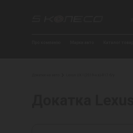
У
Про компанію
Марки авто
Каталог товар
Докатки на авто
Lexus UX I (2019-н.в)-R17 б/у
Докатка Lexus 