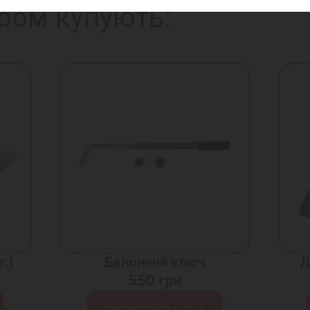
ром купують:
т.)
Балонний ключ
Д
550 грн