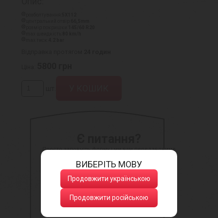
Опис:
розболтування:
5X112
центральний отвір:
66,5mm
розмір покришки:
145/60 R20
max швидкість:
80 km/h
max тиск:
4.2 bar
Відправка протягом
24 годин
5800
грн
Ціна:
шт.
Є питання?
Просто заповніть форму і ми вам передзвонимо
ВИБЕРІТЬ МОВУ
Продовжити українською
Продовжити російською
Натискаючи кнопку, ви даєте згоду
на обробку своїх персональних