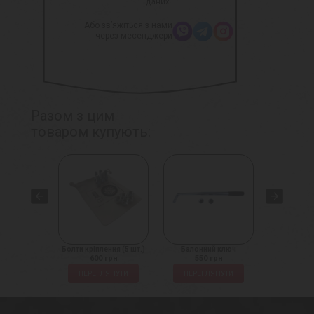
даних
Або зв’яжіться з нами
через месенджери
Разом з цим
товаром купують:
іплення
Болти кріплення (5 шт.)
Балонний ключ
Домкрат на
 грн
600 грн
550 грн
1450
ЛЯНУТИ
ПЕРЕГЛЯНУТИ
ПЕРЕГЛЯНУТИ
ПЕРЕГ